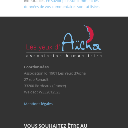
indésirables.
En savoir plus sur comment les
données de vos commentaires sont utilisées
.
Coordonnées
Association loi 1901 Les Yeux d’Aïcha
27 rue Renault
33200 Bordeaux (France)
Waldec : W332012523
Mentions légales
VOUS SOUHAITEZ ÊTRE AU