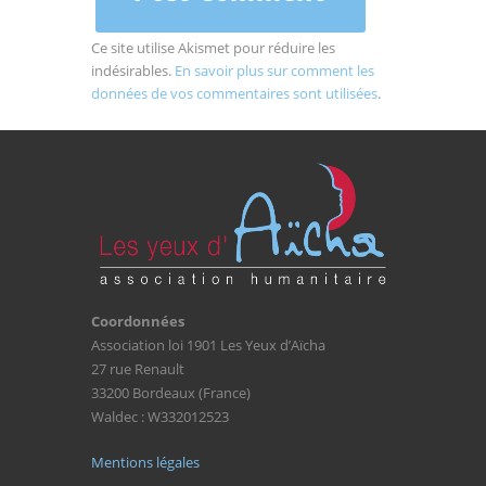
Ce site utilise Akismet pour réduire les
indésirables.
En savoir plus sur comment les
données de vos commentaires sont utilisées
.
Coordonnées
Association loi 1901 Les Yeux d’Aïcha
27 rue Renault
33200 Bordeaux (France)
Waldec : W332012523
Mentions légales