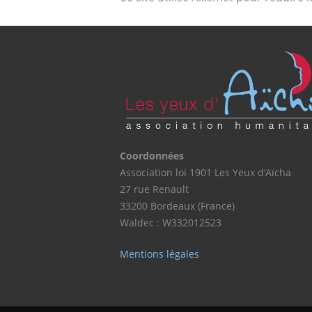
Coordonnées
Association loi 1901 Les Yeux d’Aïcha
27 rue Renault
33200 Bordeaux (France)
Waldec : W332012523
Mentions légales