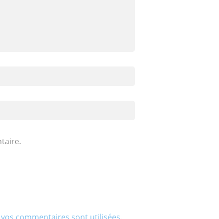
taire.
 vos commentaires sont utilisées
.