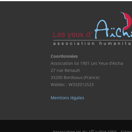
Coordonnées
Association loi 1901 Les Yeux d’Aïcha
27 rue Renault
33200 Bordeaux (France)
Waldec : W332012523
Mentions légales
er
Association loi du 1
juillet 1901 - Sièg