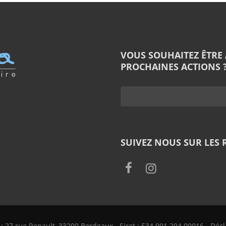
VOUS SOUHAITEZ ÊTRE
PROCHAINES ACTIONS ?
SUIVEZ NOUS SUR LES 
e : 27 rue Renault, 33200 Bordeaux - Siret : 534 991 294 00016 - Déc