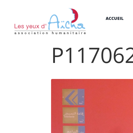
ACCUEIL
P11706