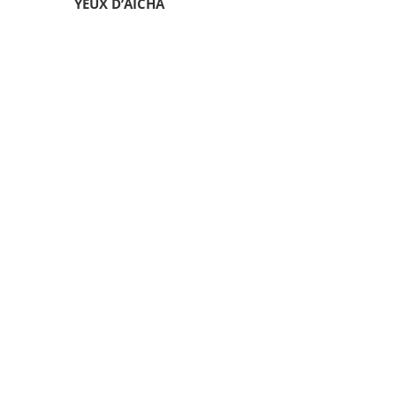
YEUX D’AÏCHA