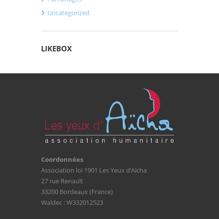
Uncategorized
LIKEBOX
Coordonnées
Association loi 1901 Les Yeux d’Aïcha
27 rue Renault
33200 Bordeaux (France)
Waldec : W332012523