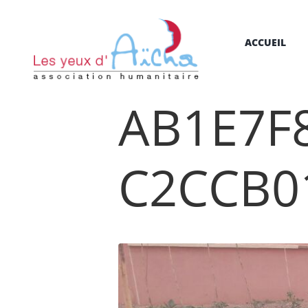
ACCUEIL
AB1E7F8
C2CCB0