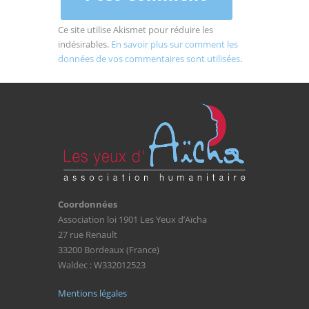
Ce site utilise Akismet pour réduire les
indésirables.
En savoir plus sur comment les
données de vos commentaires sont utilisées
.
Coordonnées
Association loi 1901 Les Yeux d’Aïcha
27 rue Renault
33200 Bordeaux (France)
Waldec : W332012523
Mentions légales