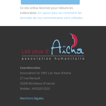
Ce site utilise Akismet pour réduire les
indésirables.
En savoir plus sur comment les
données de vos commentaires sont utilisées
.
Coordonnées
Association loi 1901 Les Yeux d’Aïcha
27 rue Renault
33200 Bordeaux (France)
Waldec : W332012523
Mentions légales