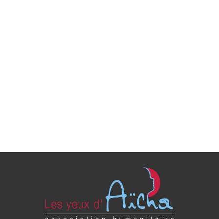
Meryem a 10 ans, elle a besoin de
vous pour vivre
06/05/2021
Elle est atteinte d’une maladie orpheline
congénitale : une dysplasie septo-optique qui
empêche le bon développement…
Learn more